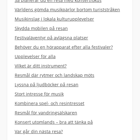
Så planerar du en resa med konsertfokus
Världens gömda musikpärlor bortom turiststråken
Musikinslag i lokala kulturupplevelser
Skydda mobilen på resan
Festivaläventyr på avlägsna platser
Behöver du en hörapparat efter alla festivaler?
Upplevelser för alla
Vilket är ditt instrument?
Resmål där rytmer och landskap möts
Lyssna på ljudböcker på resan
Stort intresse för musik
Kombinera spel- och resintresset
Resmål för vandringsälskaren
Konsert utomlands – bra att tänka på
Var går din nästa resa?